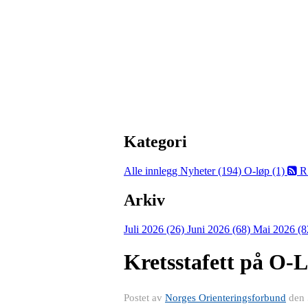
Kategori
Alle innlegg
Nyheter (194)
O-løp (1)
R
Arkiv
Juli 2026 (26)
Juni 2026 (68)
Mai 2026 (8
Kretsstafett på O-L
Postet av
Norges Orienteringsforbund
den