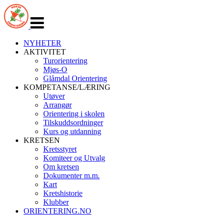
Veksle
navigasjon
NYHETER
AKTIVITET
Turorientering
Mjøs-O
Glåmdal Orientering
KOMPETANSE/LÆRING
Utøver
Arrangør
Orientering i skolen
Tilskuddsordninger
Kurs og utdanning
KRETSEN
Kretsstyret
Komiteer og Utvalg
Om kretsen
Dokumenter m.m.
Kart
Kretshistorie
Klubber
ORIENTERING.NO