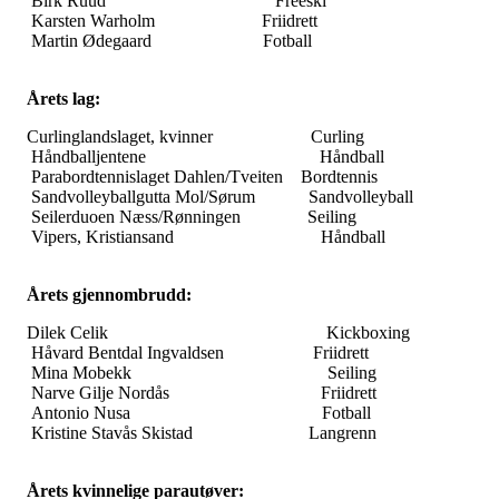
Birk Ruud Freeski
Karsten Warholm Friidrett
Martin Ødegaard Fotball
Årets lag:
Curlinglandslaget, kvinner Curling
Håndballjentene Håndball
Parabordtennislaget Dahlen/Tveiten Bordtennis
Sandvolleyballgutta Mol/Sørum Sandvolleyball
Seilerduoen Næss/Rønningen Seiling
Vipers, Kristiansand Håndball
Årets gjennombrudd:
Dilek Celik Kickboxing
Håvard Bentdal Ingvaldsen Friidrett
Mina Mobekk Seiling
Narve Gilje Nordås Friidrett
Antonio Nusa Fotball
Kristine Stavås Skistad Langrenn
Årets kvinnelige parautøver: