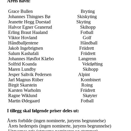
Årets navn:
Grace Bullen Bryting
Johannes Thingnes Bø Skiskyting
Jeanette Hegg Duestad Skyting
Halvor Egner Granerud Skihopp
Erling Braut Haaland Fotball
Viktor Hovland Golf
Håndballjentene Håndball
Jakob Ingebrigtsen Friidrett
Salum Kashafali Friidrett
Johannes Høsflot Klæbo Langrenn
Solfrid Koanda Vektløfting
Maren Lundby Skihopp
Jesper Saltvik Pedersen Alpint
Jarl Magnus Riiber Kombinert
Birgit Skarstein Roing
Karsten Warholm Friidrett
Ragne Wiklund Skøyter
Martin Ødegaard Fotball
I tillegg skal følgende priser deles ut:
Årets forbilde (ingen nominerte, juryens begrunnelse)
Årets hederspris (ingen nominerte, juryens begrunnelse)