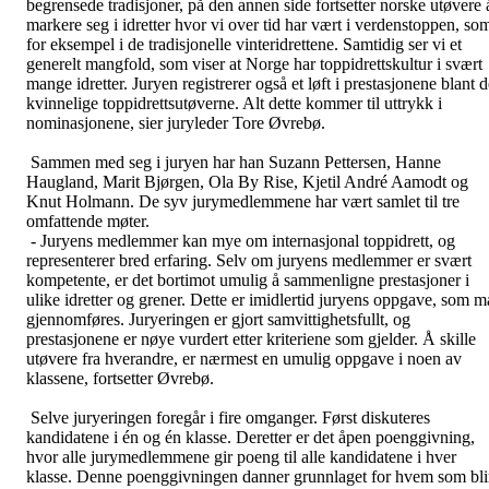
begrensede tradisjoner, på den annen side fortsetter norske utøvere 
markere seg i idretter hvor vi over tid har vært i verdenstoppen, so
for eksempel i de tradisjonelle vinteridrettene. Samtidig ser vi et
generelt mangfold, som viser at Norge har toppidrettskultur i svært
mange idretter. Juryen registrerer også et løft i prestasjonene blant 
kvinnelige toppidrettsutøverne. Alt dette kommer til uttrykk i
nominasjonene, sier juryleder Tore Øvrebø.
Sammen med seg i juryen har han Suzann Pettersen, Hanne
Haugland, Marit Bjørgen, Ola By Rise, Kjetil André Aamodt og
Knut Holmann. De syv jurymedlemmene har vært samlet til tre
omfattende møter.
- Juryens medlemmer kan mye om internasjonal toppidrett, og
representerer bred erfaring. Selv om juryens medlemmer er svært
kompetente, er det bortimot umulig å sammenligne prestasjoner i
ulike idretter og grener. Dette er imidlertid juryens oppgave, som m
gjennomføres. Juryeringen er gjort samvittighetsfullt, og
prestasjonene er nøye vurdert etter kriteriene som gjelder. Å skille
utøvere fra hverandre, er nærmest en umulig oppgave i noen av
klassene, fortsetter Øvrebø.
Selve juryeringen foregår i fire omganger. Først diskuteres
kandidatene i én og én klasse. Deretter er det åpen poenggivning,
hvor alle jurymedlemmene gir poeng til alle kandidatene i hver
klasse. Denne poenggivningen danner grunnlaget for hvem som bli