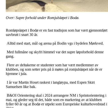
Over: Supre forhold under Romjulsløpet i Bodø.
Romløpsløpet i Bodø er en fast tradisjon som har vært gjennomført
uavbrutt i snart 30 år.
Alltid med start, mål og arena på Bodin vgs i bydelen Mørkved.
Med fullmåne og skyfri himmel var det supre løpsforhold denne
gang.
Flere av deltakerne er studenter som har vært medlemmer av
klubben, og som setter pris på å møtes på romjulsløpet når de er
hjemme i jula.
I år var Martin Hoset raskest i langløypa, med Espen Skiri
Samuelsen like bak.
B&OI Orientering skal i 2024 arrrangere NM i Sprintorientering i
mai, og gleder seg til det, både som en markering av at klubben
fyller 60 år og at Bodø er utpekt som Europeiske kulturhovedstad i