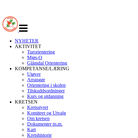
Veksle
navigasjon
NYHETER
AKTIVITET
Turorientering
Mjøs-O
Glåmdal Orientering
KOMPETANSE/LÆRING
Utøver
Arrangør
Orientering i skolen
Tilskuddsordninger
Kurs og utdanning
KRETSEN
Kretsstyret
Komiteer og Utvalg
Om kretsen
Dokumenter m.m.
Kart
Kretshistorie