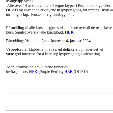
Målgruppe/mål
:
Alle over 14 år som vil lære å tegne løyper i Purple Pen og / eller
OCAD og anvende verktøyene til løypetegning for trening, skole-o
tur-o og o-løp. Kursene er grunnleggende.
Påmelding
til alle kursene gjøres via lenkene over til de respektive
kurs. Samlet oversikt alle kurs
tilbud
,
HER
P
åmeldingsfrist
til det første kurset
er
4. januar 202
4
.
Vi oppfordrer klubbene til å
få med deltakere
og håper
det vil
være
god interesse
for
å lære seg løypetegning i orientering.
Mer informasjon om kursene finner du i
invitasjonene:
HER
(Purple Pen) og
HER
(OCAD)