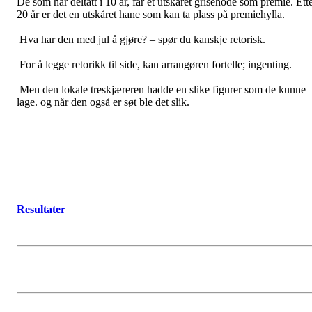
De som har deltatt i 10 år, får et utskåret grisehode som premie. Ett
20 år er det en utskåret hane som kan ta plass på premiehylla.
Hva har den med jul å gjøre? – spør du kanskje retorisk.
For å legge retorikk til side, kan arrangøren fortelle; ingenting.
Men den lokale treskjæreren hadde en slike figurer som de kunne
lage. og når den også er søt ble det slik.
Resultater