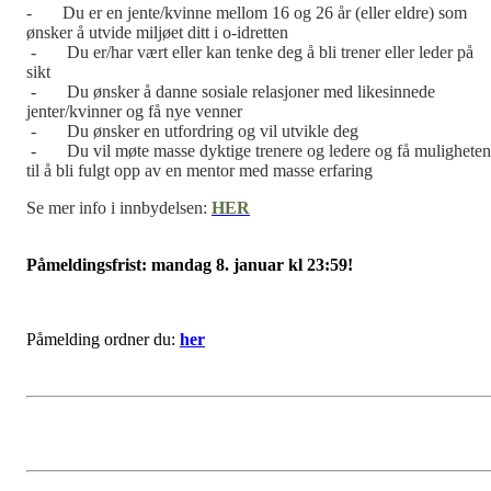
- Du er en jente/kvinne mellom 16 og 26 år (eller eldre) som
ønsker å utvide miljøet ditt i o-idretten
- Du er/har vært eller kan tenke deg å bli trener eller leder på
sikt
- Du ønsker å danne sosiale relasjoner med likesinnede
jenter/kvinner og få nye venner
- Du ønsker en utfordring og vil utvikle deg
- Du vil møte masse dyktige trenere og ledere og få muligheten
til å bli fulgt opp av en mentor med masse erfaring
Se mer info i innbydelsen:
H
ER
Påmeldingsfrist: mandag 8. januar kl 23:59!
Påmelding ordner du:
her