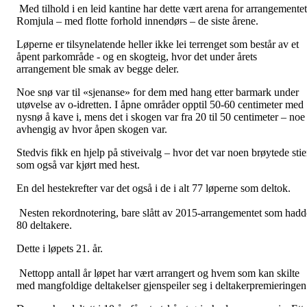
Med tilhold i en leid kantine har dette vært arena for arrangementet
Romjula – med flotte forhold innendørs – de siste årene.
Løperne er tilsynelatende heller ikke lei terrenget som består av et
åpent parkområde - og en skogteig, hvor det under årets
arrangement ble smak av begge deler.
Noe snø var til «sjenanse» for dem med hang etter barmark under
utøvelse av o-idretten. I åpne områder opptil 50-60 centimeter med
nysnø å kave i, mens det i skogen var fra 20 til 50 centimeter – noe
avhengig av hvor åpen skogen var.
Stedvis fikk en hjelp på stiveivalg – hvor det var noen brøytede stie
som også var kjørt med hest.
En del hestekrefter var det også i de i alt 77 løperne som deltok.
Nesten rekordnotering, bare slått av 2015-arrangementet som hadd
80 deltakere.
Dette i løpets 21. år.
Nettopp antall år løpet har vært arrangert og hvem som kan skilte
med mangfoldige deltakelser gjenspeiler seg i deltakerpremieringen