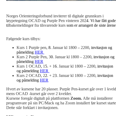
Norges Orienteringsforbund inviterer til digitale grunnkurs i
løypetegning OCAD og Purple Pen vinteren 202
4
.
Vi har fått gode
t
ilbakemeldinge
r
fra tilsvarende kurs
som er arrangert de siste årene
Følgende kurs tilbys:
Kurs 1 Purple pen
, 8
. Januar kl 1800
–
2200
, invitasjon og
påmelding
HER
Kurs 2 Purple Pen
,
3
0
. Januar kl 1800 – 2200
, invitasjon og
påmelding
HER
Kurs 1 OCAD
,
1
5
. + 1
6
. Januar kl 1800
–
2200
, invitasjon
og påmelding
HER
Kurs 2 OCAD
,
2
2
. + 2
3
. Januar kl 1800
–
2200
, invitasjon
og påmelding
HER
Hvert av kursene har 20 plasser. Purple Pen-kurset går over 1 kveld
mens OCAD -kurset går over 2 kvelder.
Kursene foregår digitalt på plattformen
Zoom.
Alle må installerer
programvare på sin PC/Mack og ha Zoom installert før kurset starte
Dette står forklart i invitasjonen.