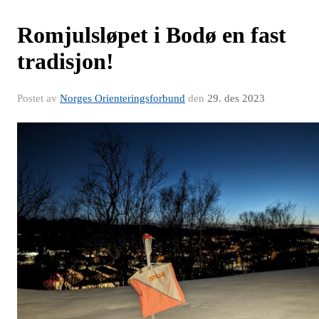
Romjulsløpet i Bodø en fast
tradisjon!
Postet av
Norges Orienteringsforbund
den
29. des 2023