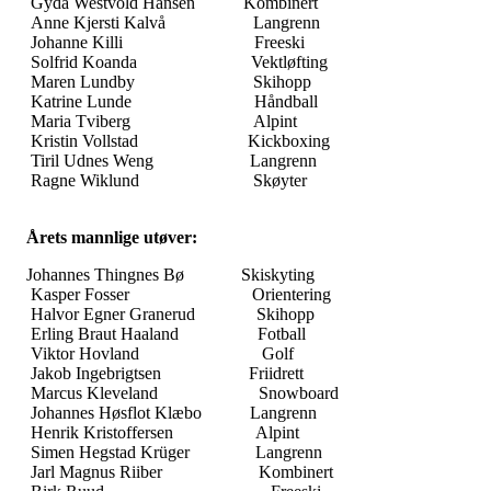
Gyda Westvold Hansen Kombinert
Anne Kjersti Kalvå Langrenn
Johanne Killi Freeski
Solfrid Koanda Vektløfting
Maren Lundby Skihopp
Katrine Lunde Håndball
Maria Tviberg Alpint
Kristin Vollstad Kickboxing
Tiril Udnes Weng Langrenn
Ragne Wiklund Skøyter
Årets mannlige utøver:
Johannes Thingnes Bø Skiskyting
Kasper Fosser Orientering
Halvor Egner Granerud Skihopp
Erling Braut Haaland Fotball
Viktor Hovland Golf
Jakob Ingebrigtsen Friidrett
Marcus Kleveland Snowboard
Johannes Høsflot Klæbo Langrenn
Henrik Kristoffersen Alpint
Simen Hegstad Krüger Langrenn
Jarl Magnus Riiber Kombinert