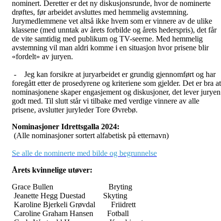
nominert. Deretter er det ny diskusjonsrunde, hvor de nominerte
drøftes, før arbeidet avsluttes med hemmelig avstemning.
Jurymedlemmene vet altså ikke hvem som er vinnere av de ulike
klassene (med unntak av årets forbilde og årets hederspris), det får
de vite samtidig med publikum og TV-seerne. Med hemmelig
avstemning vil man aldri komme i en situasjon hvor prisene blir
«fordelt» av juryen.
- Jeg kan forsikre at juryarbeidet er grundig gjennomført og har
foregått etter de prosedyrene og kriteriene som gjelder. Det er bra at
nominasjonene skaper engasjement og diskusjoner, det lever juryen
godt med. Til slutt står vi tilbake med verdige vinnere av alle
prisene, avslutter juryleder Tore Øvrebø.
Nominasjoner Idrettsgalla 2024:
(Alle nominasjoner sortert alfabetisk på etternavn)
Se alle de nominerte med bilde og begrunnelse
Årets kvinnelige utøver:
Grace Bullen Bryting
Jeanette Hegg Duestad Skyting
Karoline Bjerkeli Grøvdal Friidrett
Caroline Graham Hansen Fotball