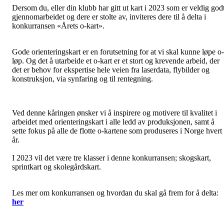
Dersom du, eller din klubb har gitt ut kart i 2023 som er veldig god
gjennomarbeidet og dere er stolte av, inviteres dere til å delta i
konkurransen «Årets o-kart».
Gode orienteringskart er en forutsetning for at vi skal kunne løpe o-
løp. Og det å utarbeide et o-kart er et stort og krevende arbeid, der
det er behov for ekspertise hele veien fra laserdata, flybilder og
konstruksjon, via synfaring og til rentegning.
Ved denne kåringen ønsker vi å inspirere og motivere til kvalitet i
arbeidet med orienteringskart i alle ledd av produksjonen, samt å
sette fokus på alle de flotte o-kartene som produseres i Norge hvert
år.
I 2023 vil det være tre klasser i denne konkurransen; skogskart,
sprintkart og skolegårdskart.
Les mer om konkurransen og hvordan du skal gå frem for å delta:
her