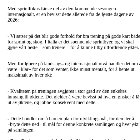
Med sprintfokus første del av den kommende sesongen
internasjonalt, er en bevisst dette allerede fra de første dagene av
2026:
- Vi satser på det blir gode forhold for bra trening på gode kart båd
for sprint og skog. I Italia er det spennende sprintbyer, og vi skal
gjøre vårt beste – som trenere – for å kunne tilby utfordrende økter.
Men for løpere på landslags- og internasjonalt nivå handler det om 
være «klar» for det som venter, ikke minst mentalt, for å hente ut
maksimalt av hver økt:
- Kvaliteten på treningen avgjøres i stor grad av den enkeltes
inngang til øktene. Det gjelder å være bevisst på hva en ønsker å få
ut av øktene, og jobbe konsekvent med dette.
- Dette handler om å han en plan for utviklingsmål, for deretter å
«bryte dette ned» til mål for denne konkrete samlingen og hver økt
på samlingen.