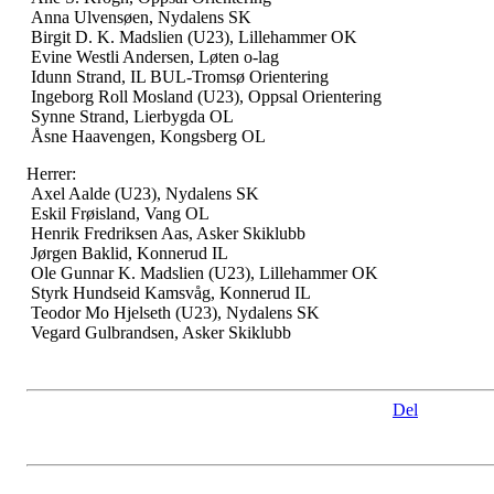
Anna Ulvensøen, Nydalens SK
Birgit D. K. Madslien (U23), Lillehammer OK
Evine Westli Andersen, Løten o-lag
Idunn Strand, IL BUL-Tromsø Orientering
Ingeborg Roll Mosland (U23), Oppsal Orientering
Synne Strand, Lierbygda OL
Åsne Haavengen, Kongsberg OL
Herrer:
Axel Aalde (U23), Nydalens SK
Eskil Frøisland, Vang OL
Henrik Fredriksen Aas, Asker Skiklubb
Jørgen Baklid, Konnerud IL
Ole Gunnar K. Madslien (U23), Lillehammer OK
Styrk Hundseid Kamsvåg, Konnerud IL
Teodor Mo Hjelseth (U23), Nydalens SK
Vegard Gulbrandsen, Asker Skiklubb
Del