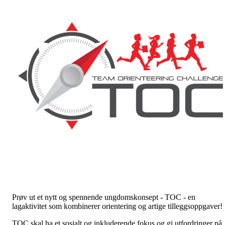
Prøv ut et nytt og spennende ungdomskonsept - TOC - en
lagaktivitet som kombinerer orientering og artige tilleggsoppgaver!
TOC skal ha et sosialt og inkluderende fokus og gi utfordringer på