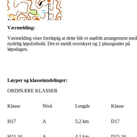
Værmelding:
Værmelding viser foreløpig at dette blir et snøfritt arrangement med
nydelig løpsforhold. Det er meldt overskyet og 2 plussgrader på
løpsdagen.
Løyper og klasseinndelinger:
ORDINÆRE KLASSER
Klasse
Nivå
Lengde
Klasse
H17
A
5,2 km
D17
H15-16
A
4,1 km
D15-16