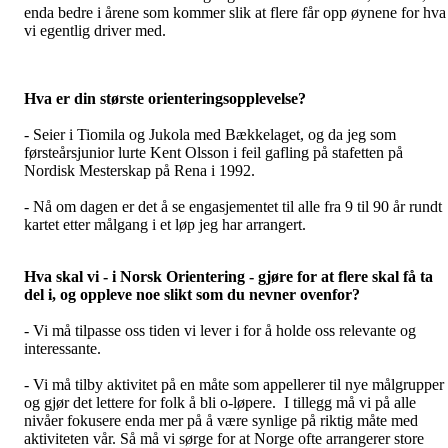
enda bedre i årene som kommer slik at flere får opp øynene for hva
vi egentlig driver med.
Hva er din største orienteringsopplevelse?
- Seier i Tiomila og Jukola med Bækkelaget, og da jeg som
førsteårsjunior lurte Kent Olsson i feil gafling på stafetten på
Nordisk Mesterskap på Rena i 1992.
- Nå om dagen er det å se engasjementet til alle fra 9 til 90 år rundt
kartet etter målgang i et løp jeg har arrangert.
Hva skal vi - i Norsk Orientering - gjøre for at flere skal få ta
del i, og oppleve noe slikt som du nevner ovenfor?
- Vi må tilpasse oss tiden vi lever i for å holde oss relevante og
interessante.
- Vi må tilby aktivitet på en måte som appellerer til nye målgrupper
og gjør det lettere for folk å bli o-løpere. I tillegg må vi på alle
nivåer fokusere enda mer på å være synlige på riktig måte med
aktiviteten vår. Så må vi sørge for at Norge ofte arrangerer store