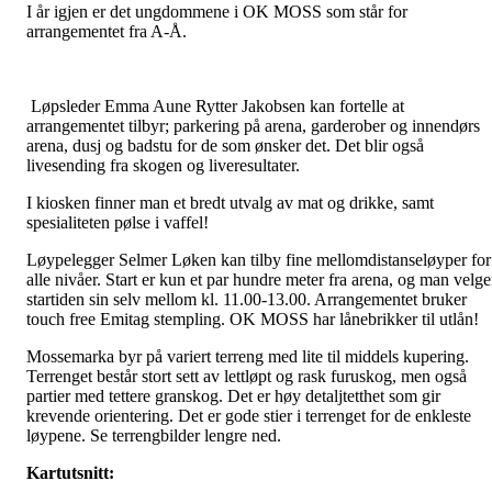
I år igjen er det ungdommene i OK MOSS som står for
arrangementet fra A-Å.
Løpsleder Emma Aune Rytter Jakobsen kan fortelle at
arrangementet tilbyr; parkering på arena, garderober og innendørs
arena, dusj og badstu for de som ønsker det. Det blir også
livesending fra skogen og liveresultater.
I kiosken finner man et bredt utvalg av mat og drikke, samt
spesialiteten pølse i vaffel!
Løypelegger Selmer Løken kan tilby fine mellomdistanseløyper for
alle nivåer. Start er kun et par hundre meter fra arena, og man velge
startiden sin selv mellom kl. 11.00-13.00. Arrangementet bruker
touch free Emitag stempling. OK MOSS har lånebrikker til utlån!
Mossemarka byr på variert terreng med lite til middels kupering.
Terrenget består stort sett av lettløpt og rask furuskog, men også
partier med tettere granskog. Det er høy detaljtetthet som gir
krevende orientering. Det er gode stier i terrenget for de enkleste
løypene. Se terrengbilder lengre ned.
Kartutsnitt: