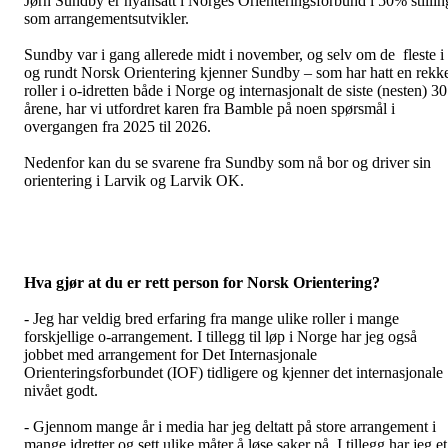
Jørn Sundby er nyansatt i Norges Orienteringsforbund i 50% stillin
som arrangementsutvikler.
Sundby var i gang allerede midt i november, og selv om de fleste i
og rundt Norsk Orientering kjenner Sundby – som har hatt en rekk
roller i o-idretten både i Norge og internasjonalt de siste (nesten) 30
årene, har vi utfordret karen fra Bamble på noen spørsmål i
overgangen fra 2025 til 2026.
Nedenfor kan du se svarene fra Sundby som nå bor og driver sin
orientering i Larvik og Larvik OK.
Hva gjør at du er rett person for Norsk Orientering?
- Jeg har veldig bred erfaring fra mange ulike roller i mange
forskjellige o-arrangement. I tillegg til løp i Norge har jeg også
jobbet med arrangement for Det Internasjonale
Orienteringsforbundet (IOF) tidligere og kjenner det internasjonale
nivået godt.
- Gjennom mange år i media har jeg deltatt på store arrangement i
mange idretter og sett ulike måter å løse saker på. I tillegg har jeg et