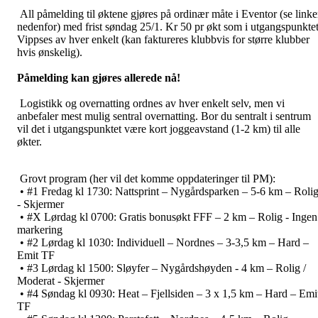
All påmelding til øktene gjøres på ordinær måte i Eventor (se linke
nedenfor) med frist søndag 25/1. Kr 50 pr økt som i utgangspunkte
Vippses av hver enkelt (kan faktureres klubbvis for større klubber
hvis ønskelig).
Påmelding kan gjøres allerede nå!
Logistikk og overnatting ordnes av hver enkelt selv, men vi
anbefaler mest mulig sentral overnatting. Bor du sentralt i sentrum
vil det i utgangspunktet være kort joggeavstand (1-2 km) til alle
økter.
Grovt program (her vil det komme oppdateringer til PM):
• #1 Fredag kl 1730: Nattsprint – Nygårdsparken – 5-6 km – Roli
- Skjermer
• #X Lørdag kl 0700: Gratis bonusøkt FFF – 2 km – Rolig - Ingen
markering
• #2 Lørdag kl 1030: Individuell – Nordnes – 3-3,5 km – Hard –
Emit TF
• #3 Lørdag kl 1500: Sløyfer – Nygårdshøyden - 4 km – Rolig /
Moderat - Skjermer
• #4 Søndag kl 0930: Heat – Fjellsiden – 3 x 1,5 km – Hard – Emi
TF