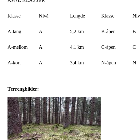
ÅPNE KLASSER
Klasse
Nivå
Lengde
Klasse
Niv
A-lang
A
5,2 km
B-åpen
B
A-mellom
A
4,1 km
C-åpen
C
A-kort
A
3,4 km
N-åpen
N
Terrengbilder: