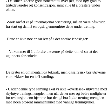
- Da stiller løperne godt forberedt til hver økt, med høy grad av
tilstedeværelse og konsentrasjon, samt vilje til å prestere under
økten.
-Slok nivået er på internasjonal orientering, må en være påskrudd
fra start og da må en også gjennomføre dette under trening.
Dette er ikke noe en tar lett på i det norske landslaget:
- Vi kommer til å utfordre utøverne på dette, om vi ser at det
«glipper» for enkelte.
Da prater en om mentalt og teknisk, men også fysisk bør utøverne
være «klar» for en tøff samling:
- Under denne type samling skal vi ikke «overlesse» utøverne med
skyhøye treningsmengder, men når det er mer og bedre muligheter
for restitusjon enn hjemme bør det gå bra å øke treningsmengden
med noen prosent sammenliknet med vanlige treningsuker.