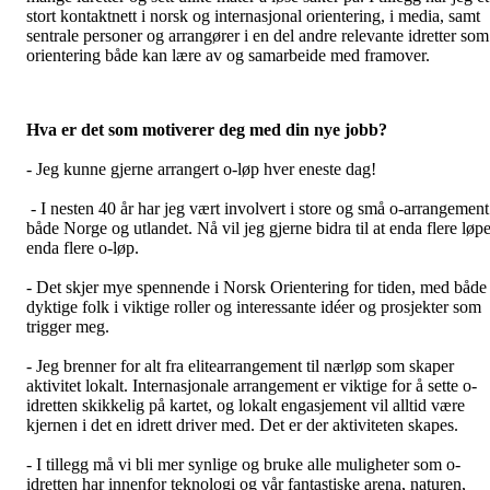
stort kontaktnett i norsk og internasjonal orientering, i media, samt
sentrale personer og arrangører i en del andre relevante idretter som
orientering både kan lære av og samarbeide med framover.
Hva er det som motiverer deg med din nye jobb?
- Jeg kunne gjerne arrangert o-løp hver eneste dag!
- I nesten 40 år har jeg vært involvert i store og små o-arrangement
både Norge og utlandet. Nå vil jeg gjerne bidra til at enda flere løpe
enda flere o-løp.
- Det skjer mye spennende i Norsk Orientering for tiden, med både
dyktige folk i viktige roller og interessante idéer og prosjekter som
trigger meg.
- Jeg brenner for alt fra elitearrangement til nærløp som skaper
aktivitet lokalt. Internasjonale arrangement er viktige for å sette o-
idretten skikkelig på kartet, og lokalt engasjement vil alltid være
kjernen i det en idrett driver med. Det er der aktiviteten skapes.
- I tillegg må vi bli mer synlige og bruke alle muligheter som o-
idretten har innenfor teknologi og vår fantastiske arena, naturen,