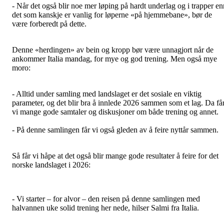
- Når det også blir noe mer løping på hardt underlag og i trapper en
det som kanskje er vanlig for løperne «på hjemmebane», bør de
være forberedt på dette.
Denne «herdingen» av bein og kropp bør være unnagjort når de
ankommer Italia mandag, for mye og god trening. Men også mye
moro:
- Alltid under samling med landslaget er det sosiale en viktig
parameter, og det blir bra å innlede 2026 sammen som et lag. Da få
vi mange gode samtaler og diskusjoner om både trening og annet.
- På denne samlingen får vi også gleden av å feire nyttår sammen.
Så får vi håpe at det også blir mange gode resultater å feire for det
norske landslaget i 2026:
- Vi starter – for alvor – den reisen på denne samlingen med
halvannen uke solid trening her nede, hilser Salmi fra Italia.