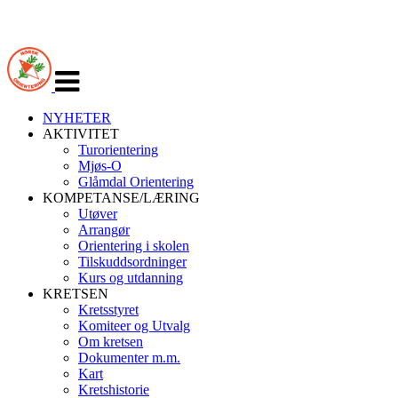
Veksle
navigasjon
NYHETER
AKTIVITET
Turorientering
Mjøs-O
Glåmdal Orientering
KOMPETANSE/LÆRING
Utøver
Arrangør
Orientering i skolen
Tilskuddsordninger
Kurs og utdanning
KRETSEN
Kretsstyret
Komiteer og Utvalg
Om kretsen
Dokumenter m.m.
Kart
Kretshistorie