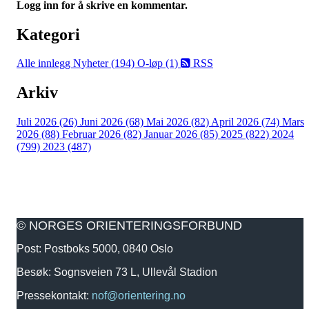
Logg inn for å skrive en kommentar.
Kategori
Alle innlegg
Nyheter (194)
O-løp (1)
RSS
Arkiv
Juli 2026 (26)
Juni 2026 (68)
Mai 2026 (82)
April 2026 (74)
Mars
2026 (88)
Februar 2026 (82)
Januar 2026 (85)
2025 (822)
2024
(799)
2023 (487)
© NORGES ORIENTERINGSFORBUND
Post: Postboks 5000, 0840 Oslo
Besøk: Sognsveien 73 L, Ullevål Stadion
Pressekontakt:
nof@orientering.no