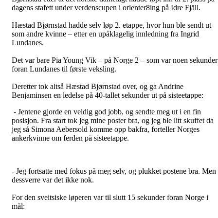
dagens stafett under verdenscupen i orienter8ing på Idre Fjäll.
Hæstad Bjørnstad hadde selv løp 2. etappe, hvor hun ble sendt ut
som andre kvinne – etter en upåklagelig innledning fra Ingrid
Lundanes.
Det var bare Pia Young Vik – på Norge 2 – som var noen sekunder
foran Lundanes til første veksling.
Deretter tok altså Hæstad Bjørnstad over, og ga Andrine
Benjaminsen en ledelse på 40-tallet sekunder ut på sisteetappe:
- Jentene gjorde en veldig god jobb, og sendte meg ut i en fin
posisjon. Fra start tok jeg mine poster bra, og jeg ble litt skuffet da
jeg så Simona Aebersold komme opp bakfra, forteller Norges
ankerkvinne om ferden på sisteetappe.
- Jeg fortsatte med fokus på meg selv, og plukket postene bra. Men
dessverre var det ikke nok.
For den sveitsiske løperen var til slutt 15 sekunder foran Norge i
mål: