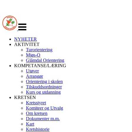
Veksle
navigasjon
NYHETER
AKTIVITET
Turorientering
Mjøs-O
Glåmdal Orientering
KOMPETANSE/LÆRING
Utøver
Arrangør
Orientering i skolen
Tilskuddsordninger
Kurs og utdanning
KRETSEN
Kretsstyret
Komiteer og Utvalg
Om kretsen
Dokumenter m.m.
Kart
Kretshistorie