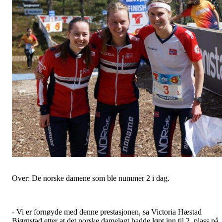
Over: De norske damene som ble nummer 2 i dag.
- Vi er fornøyde med denne prestasjonen, sa Victoria Hæstad
Bjørnstad etter at det norske damelagt hadde løpt inn til 2. plass på