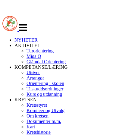
Veksle
navigasjon
NYHETER
AKTIVITET
Turorientering
Mjøs-O
Glåmdal Orientering
KOMPETANSE/LÆRING
Utøver
Arrangør
Orientering i skolen
Tilskuddsordninger
Kurs og utdanning
KRETSEN
Kretsstyret
Komiteer og Utvalg
Om kretsen
Dokumenter m.m.
Kart
Kretshistorie