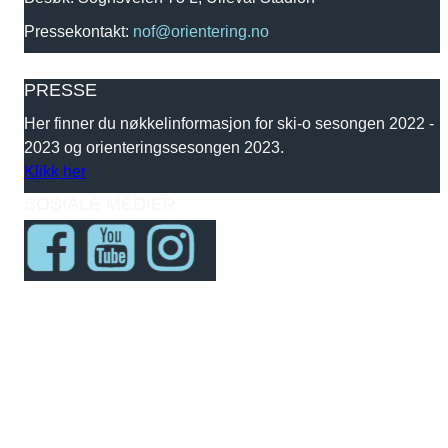
Pressekontakt:
nof@orientering.no
PRESSE
Her finner du nøkkelinformasjon for ski-o sesongen 2022 -
2023 og orienteringssesongen 2023.
Klikk her
SOSIALE MEDIER