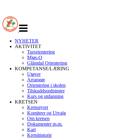
Veksle
navigasjon
NYHETER
AKTIVITET
Turorientering
Mjøs-O
Glåmdal Orientering
KOMPETANSE/LÆRING
Utøver
Arrangør
Orientering i skolen
Tilskuddsordninger
Kurs og utdanning
KRETSEN
Kretsstyret
Komiteer og Utvalg
Om kretsen
Dokumenter m.m.
Kart
Kretshistorie