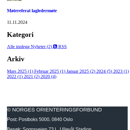
Møtereferat lagledermøte
11.11.2024
Kategori
Alle innlegg
Nyheter (2)
RSS
Arkiv
Mars 2025 (1)
Februar 2025 (1)
Januar 2025 (2)
2024 (5)
2023 (1)
2022 (1)
2021 (2)
2020 (4)
© NORGES ORIENTERINGSFORBUND
Post: Postboks 5000, 0840 Oslo
Besøk: Sognsveien 73 L, Ullevål Stadion